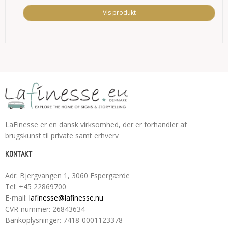
Vis produkt
LaFinesse er en dansk virksomhed, der er forhandler af
brugskunst til private samt erhverv
KONTAKT
Adr
:
Bjergvangen 1
, 3060
Espergærde
Tel
:
+45 22869700
E-mail
:
lafinesse@lafinesse.nu
CVR-nummer
:
26843634
Bankoplysninger
:
7418-0001123378