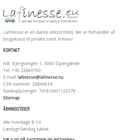
LaFinesse er en dansk virksomhed, der er forhandler af
brugskunst til private samt erhverv
KONTAKT
Adr
:
Bjergvangen 1
, 3060
Espergærde
Tel
:
+45 22869700
E-mail
:
lafinesse@lafinesse.nu
CVR-nummer
:
26843634
Bankoplysninger
:
7418-0001123378
Sitemap
ÅBNINGSTIDER
Alle hverdage 8-14
Lørdag+Søndag lukket