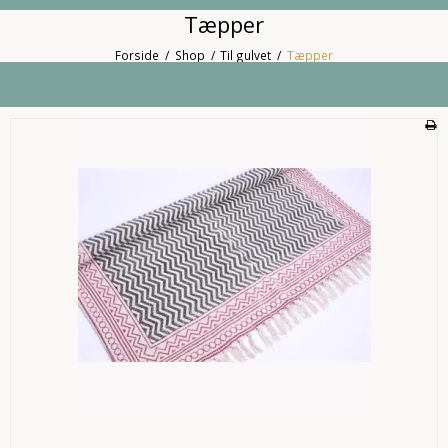
Tæpper
Forside
/
Shop
/
Til gulvet
/
Tæpper