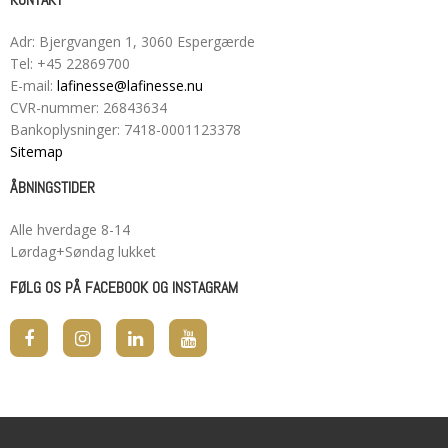
KONTAKT
Adr
:
Bjergvangen 1
, 3060
Espergærde
Tel
:
+45 22869700
E-mail
:
lafinesse@lafinesse.nu
CVR-nummer
:
26843634
Bankoplysninger
:
7418-0001123378
Sitemap
ÅBNINGSTIDER
Alle hverdage 8-14
Lørdag+Søndag lukket
FØLG OS PÅ FACEBOOK OG INSTAGRAM