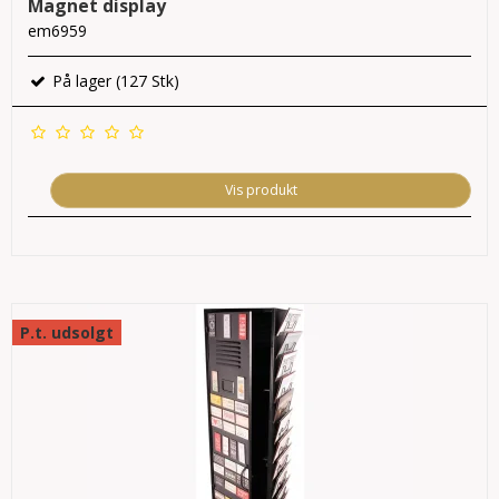
Magnet display
em6959
På lager (127 Stk)
Vis produkt
P.t. udsolgt