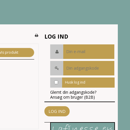
LOG IND
Vis produkt
Husk log ind
Glemt din adgangskode?
Ansøg om bruger (B2B)
LOG IND