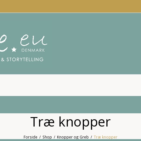
Træ knopper
Forside
/
Shop
/
Knopper og Greb
/
Træ knopper