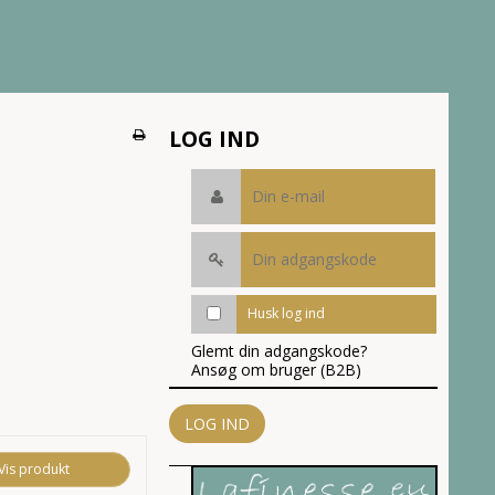
LOG IND
Husk log ind
Glemt din adgangskode?
Ansøg om bruger (B2B)
LOG IND
Vis produkt