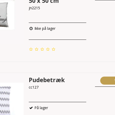
50 x 50 cm
jn2215
Ikke på lager
Pudebetræk
cc127
På lager