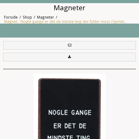
Magneter
Forside
/
Shop
/
Magneter
/
Magnet - Nogle gange er det de minste ting der fylder mest i hjertet...