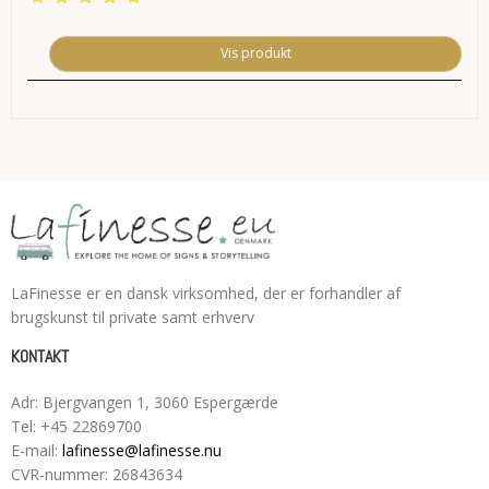
Vis produkt
LaFinesse er en dansk virksomhed, der er forhandler af
brugskunst til private samt erhverv
KONTAKT
Adr
:
Bjergvangen 1
, 3060
Espergærde
Tel
:
+45 22869700
E-mail
:
lafinesse@lafinesse.nu
CVR-nummer
:
26843634