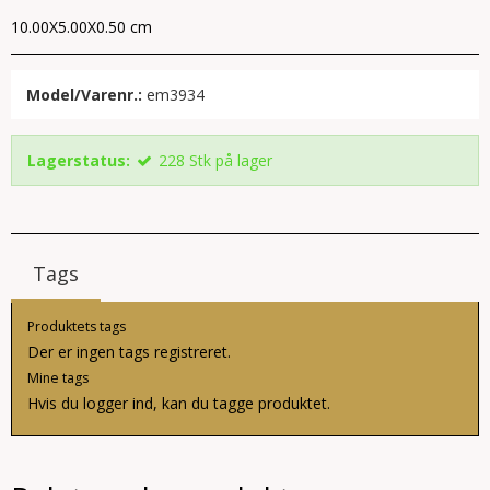
10.00X5.00X0.50 cm
Model/Varenr.:
em3934
Lagerstatus:
228
Stk
på lager
Tags
Produktets tags
Der er ingen tags registreret.
Mine tags
Hvis du
logger ind
, kan du tagge produktet.