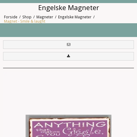
Engelske Magneter
Forside
/
Shop
/
Magneter
/
Engelske Magneter
/
Magnet - Smile & laught