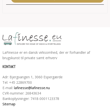
LaFinesse er en dansk virksomhed, der er forhandler af
brugskunst til private samt erhverv
KONTAKT
Adr
:
Bjergvangen 1
, 3060
Espergærde
Tel
:
+45 22869700
E-mail
:
lafinesse@lafinesse.nu
CVR-nummer
:
26843634
Bankoplysninger
:
7418-0001123378
Sitemap