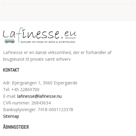
LaFinesse er en dansk virksomhed, der er forhandler af
brugskunst til private samt erhverv
KONTAKT
Adr
:
Bjergvangen 1
, 3060
Espergærde
Tel
:
+45 22869700
E-mail
:
lafinesse@lafinesse.nu
CVR-nummer
:
26843634
Bankoplysninger
:
7418-0001123378
Sitemap
ÅBNINGSTIDER