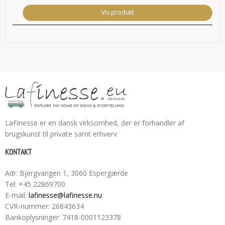
Vis produkt
LaFinesse er en dansk virksomhed, der er forhandler af
brugskunst til private samt erhverv
KONTAKT
Adr
:
Bjergvangen 1
, 3060
Espergærde
Tel
:
+45 22869700
E-mail
:
lafinesse@lafinesse.nu
CVR-nummer
:
26843634
Bankoplysninger
:
7418-0001123378