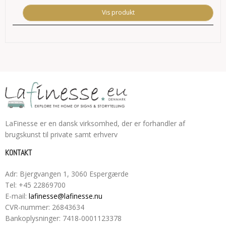
Vis produkt
LaFinesse er en dansk virksomhed, der er forhandler af
brugskunst til private samt erhverv
KONTAKT
Adr
:
Bjergvangen 1
, 3060
Espergærde
Tel
:
+45 22869700
E-mail
:
lafinesse@lafinesse.nu
CVR-nummer
:
26843634
Bankoplysninger
:
7418-0001123378