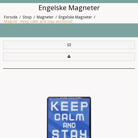
Engelske Magneter
Forside
/
Shop
/
Magneter
/
Engelske Magneter
/
Magnet - Keep calm and stay anchored