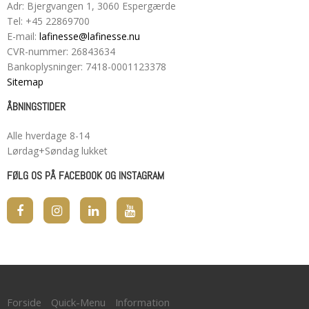
Adr
:
Bjergvangen 1
, 3060
Espergærde
Tel
:
+45 22869700
E-mail
:
lafinesse@lafinesse.nu
CVR-nummer
:
26843634
Bankoplysninger
:
7418-0001123378
Sitemap
ÅBNINGSTIDER
Alle hverdage 8-14
Lørdag+Søndag lukket
FØLG OS PÅ FACEBOOK OG INSTAGRAM
Forside
Quick-Menu
Information