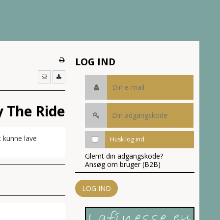
LOG IND
oy The Ride
t kunne lave
Husk log ind
Glemt din adgangskode?
Ansøg om bruger (B2B)
LOG IND