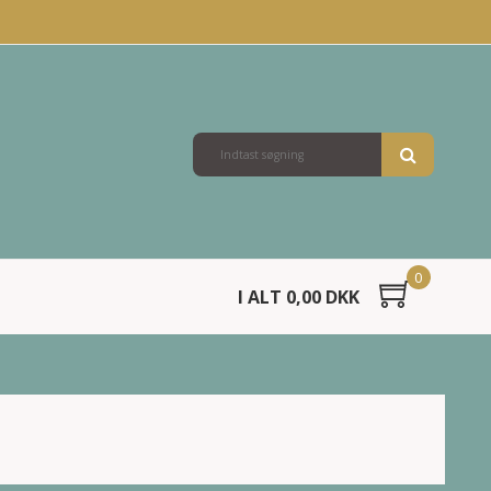
0
I ALT 0,00 DKK
e