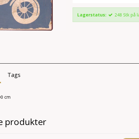
Lagerstatus:
248
Stk
på l
Tags
00 cm
e produkter