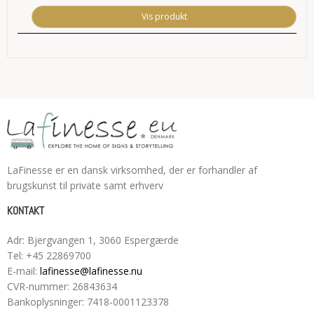
Vis produkt
LaFinesse er en dansk virksomhed, der er forhandler af
brugskunst til private samt erhverv
KONTAKT
Adr
:
Bjergvangen 1
, 3060
Espergærde
Tel
:
+45 22869700
E-mail
:
lafinesse@lafinesse.nu
CVR-nummer
:
26843634
Bankoplysninger
:
7418-0001123378