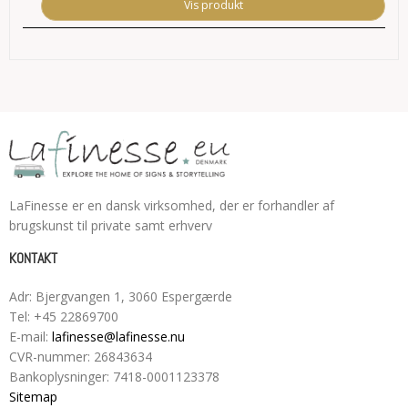
Vis produkt
LaFinesse er en dansk virksomhed, der er forhandler af
brugskunst til private samt erhverv
KONTAKT
Adr
:
Bjergvangen 1
, 3060
Espergærde
Tel
:
+45 22869700
E-mail
:
lafinesse@lafinesse.nu
CVR-nummer
:
26843634
Bankoplysninger
:
7418-0001123378
Sitemap