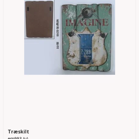
Træskilt
em993 (u)