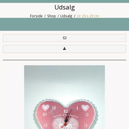
Udsalg
Forside
/
Shop
/
Udsalg
/
Ur 29 x 29 cm