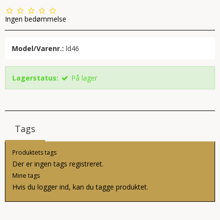
Ingen bedømmelse
Model/Varenr.:
ld46
Lagerstatus:
På lager
Tags
Produktets tags
Der er ingen tags registreret.
Mine tags
Hvis du
logger ind
, kan du tagge produktet.